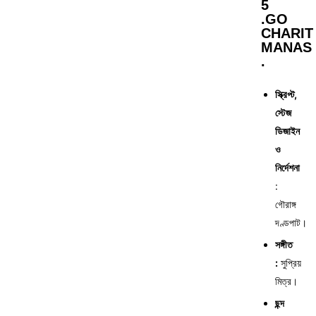
5
.GO
CHARIT
MANAS
.
স্ক্রিপ্ট,
স্টেজ
ডিজাইন
ও
নির্দেশনা
:
গৌরাঙ্গ
দণ্ডপাট।
সঙ্গীত
:
সুপ্রিয়
মিত্র।
ছন্দ