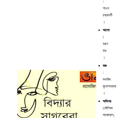
:
শাওন
চক্রবর্তী
।
আলো
:
বরুণ
কর
।
মঞ্চ
:
শুভজিৎ
মুখোপাধ্যায়
।
অভিনয়
:
মৌলিকা
সাজোয়াল,