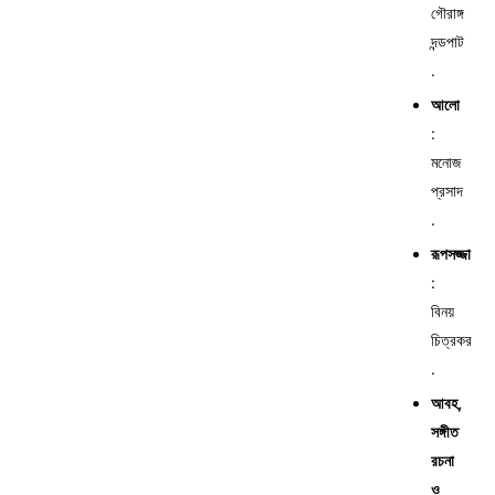
গৌরাঙ্গ
দন্ডপাট
.
আলো
:
মনোজ
প্রসাদ
.
রূপসজ্জা
:
বিনয়
চিত্রকর
.
আবহ,
সঙ্গীত
রচনা
ও