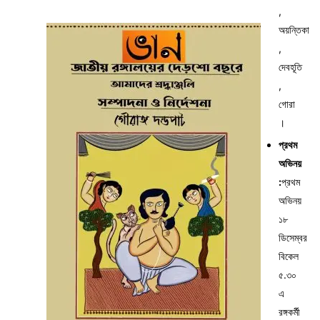
,
অয়ন্তিকা
,
দেবহূতি
,
গোরা
।
প্রথম
অভিনয়
:
প্রথম
অভিনয়
১৮
ডিসেম্বর
বিকেল
৫.৩০
এ
রঙ্গকর্মী