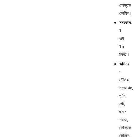
কৌস্তভ
ভৌমিক।
সময়কাল
:
1
ঘন্টা
15
মিনিট।
অভিনয়
:
মৌলিকা
সাজওয়াল,
পূর্ণতা
নন্দী,
হুসনে
শবনম,
কৌস্তভ
ভৌমিক,