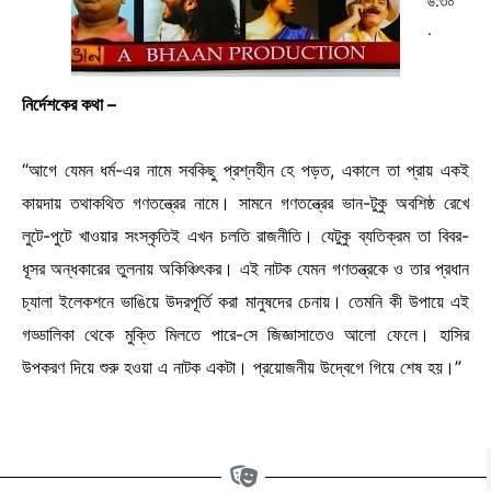
৬:৩০
.
নির্দেশকের কথা –
“আগে যেমন ধর্ম-এর নামে সবকিছু প্রশ্নহীন হে পড়ত, একালে তা প্রায় একই
কায়দায় তথাকথিত গণতন্ত্রের নামে। সামনে গণতন্ত্রের ভান-টুকু অবশিষ্ঠ রেখে
লুটে-পুটে খাওয়ার সংস্কৃতিই এখন চলতি রাজনীতি। যেটুকু ব্যতিক্রম তা বিবর-
ধূসর অন্ধকারের তুলনায় অকিঞ্চিৎকর। এই নাটক যেমন গণতন্ত্রকে ও তার প্রধান
চ্যালা ইলেকশনে ভাঙিয়ে উদরপূর্তি করা মানুষদের চেনায়। তেমনি কী উপায়ে এই
গড্ডালিকা থেকে মুক্তি মিলতে পারে-সে জিজ্ঞাসাতেও আলো ফেলে। হাসির
উপকরণ দিয়ে শুরু হওয়া এ নাটক একটা। প্রয়োজনীয় উদ্বেগে গিয়ে শেষ হয়।”