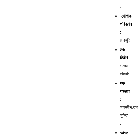
.
পোশাক
পরিকল্পনা
:
দেবহূতি.
মঞ্চ
নির্মাণ
:
মদন
হালদার.
মঞ্চ
সরঞ্জাম
:
সায়নদীপ,তপ
সুমিতা
.
আবহ