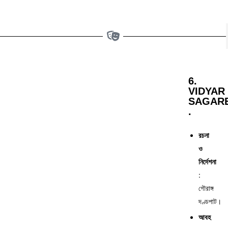
6.
VIDYAR
SAGAR
.
রচনা
ও
নির্দেশনা
:
গৌরাঙ্গ
দণ্ডপাট।
আবহ