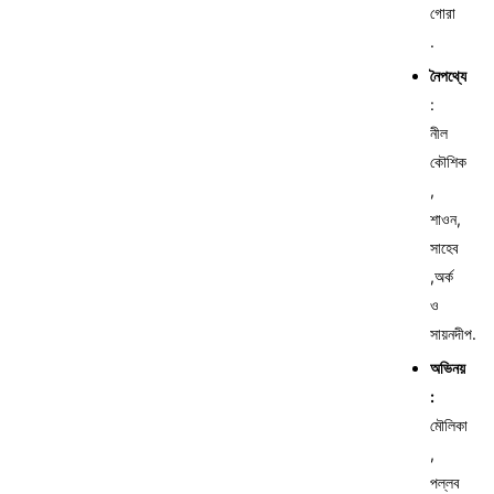
গোরা
.
নৈপথ্যে
:
নীল
কৌশিক
,
শাওন,
সাহেব
,অর্ক
ও
সায়নদীপ.
অভিনয়
:
মৌলিকা
,
পল্লব