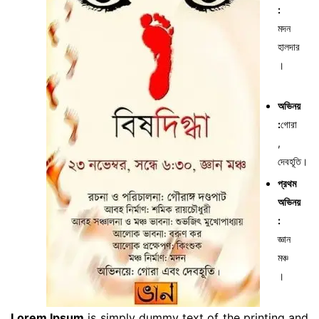
:
মদন
হালদার
।
অভিনয়
:
গোরা
,
দেবহূতি।
প্রথম
অভিনয়
:
জ্ঞান
মঞ্চ
।
Lorem Ipsum
is simply dummy text of the printing and