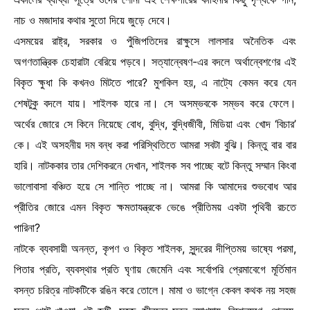
নাচ ও মজাদার কথার সুতো দিয়ে জুড়ে দেবে।
এসময়ের রাষ্ট্র, সরকার ও পুঁজিপতিদের রাক্ষুসে লালসার অনৈতিক এবং
অগণতান্ত্রিক চেহারাটা বেরিয়ে পড়বে। সত্যান্বেষণ-এর বদলে অর্থান্বেশণের এই
বিকৃত ক্ষুধা কি কখনও মিটতে পারে? মুশকিল হয়, এ নাট্যে কেমন করে যেন
শেষটুকু বদলে যায়। শাইলক হারে না। সে অসম্ভবকে সম্ভব করে ফেলে।
অর্থের জোরে সে কিনে নিয়েছে বোধ, বুদ্ধি, বুদ্ধিজীবী, মিডিয়া এবং খোদ ‘বিচার’
কে। এই অসহনীয় দম বন্ধ করা পরিস্থিতিতে আমরা সবটা বুঝি। কিন্তু বার বার
হারি। নাটককার তার দেশিকরনে দেখান, শাইলক সব পাচ্ছে বটে কিন্তু সম্মান কিংবা
ভালোবাসা বঞ্চিত হয়ে সে শান্তি পাচ্ছে না। আমরা কি আমাদের শুভবোধ আর
প্রীতির জোরে এমন বিকৃত ক্ষমতাযন্ত্রকে ভেঙে প্রীতিময় একটা পৃথিবী রচতে
পারিনা?
নাটকে ব্যবসায়ী অনন্ত, কৃপণ ও বিকৃত শাইলক, সুন্দরের দীপ্তিময় ভাষ্যে পরমা,
পিতার প্রতি, ব্যবস্থার প্রতি ঘৃণায় জেমেনি এবং সর্বোপরি প্রেমাবেগে মূর্তিমান
বসন্ত চরিত্র নাটকটিকে রঙিন করে তোলে। মামা ও ভাগ্নে কেবল কথক নয় সহজ