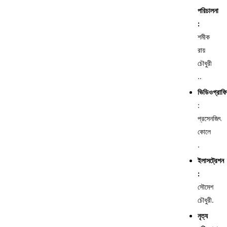
পরিচালনা
:
শমীক
রায়
চৌধুরী
..
ভিডিওগ্রাফি
:
প্রসেনজিৎ
কোলে
.
ইলাসট্রেশন
:
সৌমেশ
চৌধুরী.
নৃত্য