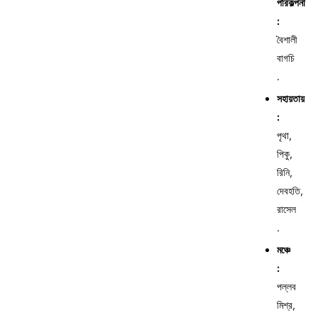
পরিকল্পনা
:
বৈশালী
বাগচি
.
সহায়তায়
:
পৃথা,
পিকু,
রিনি,
দেবহতি,
রাসেল
.
মঞ্চে
:
পল্লব
মিশ্র,