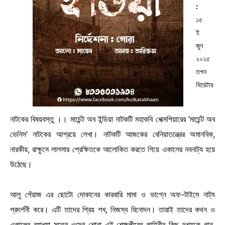
:
১৫
ই
জুন
২০২৫
তপন
থিয়েটার
নাটকের বিষয়বস্তু ।। মার্চেন্ট অব ইন্ডিয়া নাটকটি মহাকবি শেক্সপিয়ারের ‘মার্চেন্ট অব
ভেনিস’ নাটকের আশ্রয়ে লেখা। নাটকটি আজকের বেনিয়াতন্ত্রের অমানবিক,
নারকীয়, রাক্ষুসে লালসার প্রেক্ষিতকে আলোকিত করতে গিয়ে একালের নবনাট্য হয়ে
উঠেছে।
আলু পেঁয়াজ এর ছোটো দোকানের কারবারি মামা ও ভাগ্নে অফ-টাইমে নাট্য
প্রদর্শনী করে। এটি তাদের প্রিয় শখ, নিজস্ব বিনোদন। তারাই তাদের কথন ও
একালের ব্যাখ্যা সূত্রে ওদের শোনা এই শেক্ষপীরের কাহিনীর কিছু দৃশ্যকে গান,