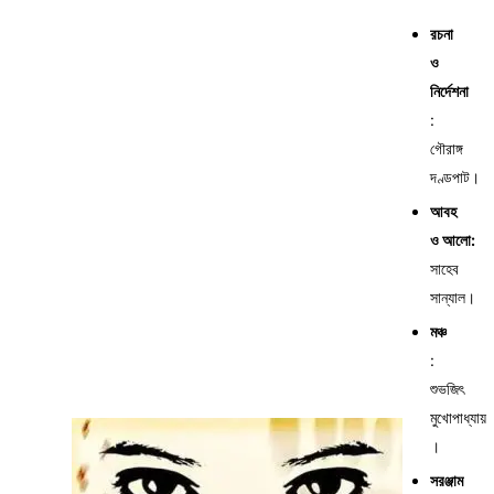
রচনা
ও
নির্দেশনা
:
গৌরাঙ্গ
দণ্ডপাট।
আবহ
ও
আলো:
সাহেব
সান্যাল।
মঞ্চ
:
শুভজিৎ
মুখোপাধ্যায়
।
সরঞ্জাম