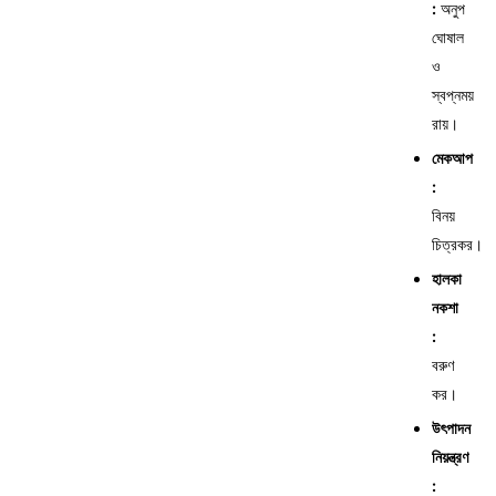
:
অনুপ
ঘোষাল
ও
স্বপ্নময়
রায়।
মেকআপ
:
বিনয়
চিত্রকর।
হালকা
নকশা
:
বরুণ
কর।
উৎপাদন
নিয়ন্ত্রণ
: