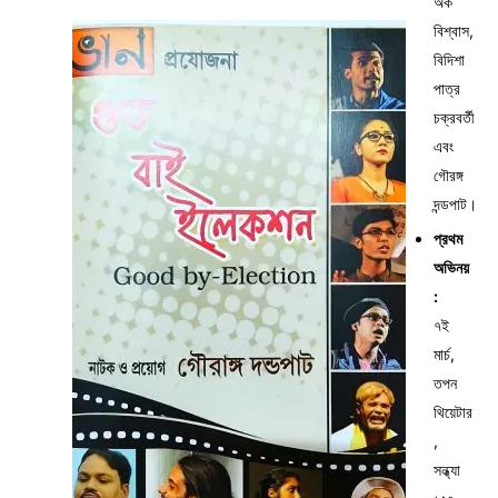
অর্ক
বিশ্বাস,
বিদিশা
পাত্র
চক্রবর্তী
এবং
গৌরঙ্গ
দন্ডপাট।
প্রথম
অভিনয়
:
৭ই
মার্চ,
তপন
থিয়েটার
,
সন্ধ্যা