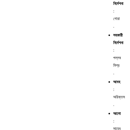
নির্দেশনা
:
গোরা
.
সহকারী
নির্দেশনা
:
পল্লব
মিশ্র
.
আবহ
:
অরিক্তম
.
আলো
:
সাহেব