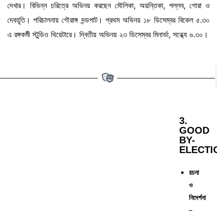
দেখার। বিভিন্ন চরিত্রে অভিনয় করছেন মৌলিকা, অয়ন্তিকা, পল্লব, গোরা ও
দেবহূতি। পরিচালনায় গৌরাঙ্গ দন্ডপাট। প্রথম অভিনয় ১৮ ডিসেম্বর বিকেল ৫.৩০
এ রঙ্গকর্মী স্টুডিও থিয়েটারে। দ্বিতীয় অভিনয় ২৩ ডিসেম্বর মিনার্ভা, সন্ধ্যে ৬.৩০।
3.
GOOD
BY-
ELECTI
রচনা
ও
নিদের্শনা
–