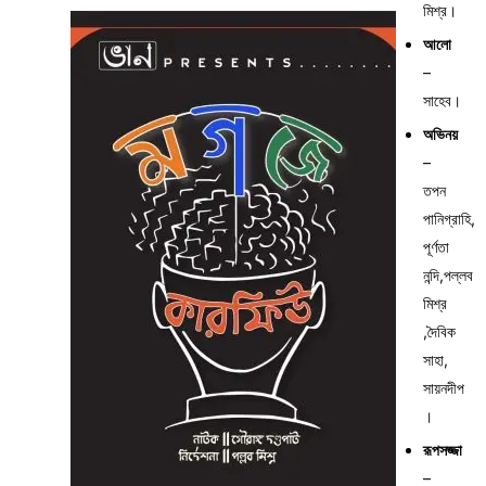
মিশ্র।
আলো
–
সাহেব।
অভিনয়
–
তপন
পানিগ্রাহি,
পূর্ণতা
নন্দি,পল্লব
মিশ্র
,দৈবিক
সাহা,
সায়নদীপ
।
রূপসজ্জা
–