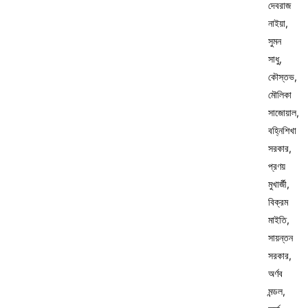
দেবরাজ
নাইয়া,
সুমন
সাধু,
কৌস্তভ,
মৌলিকা
সাজোয়াল,
বহ্নিশিখা
সরকার,
প্রণয়
মুখার্জী,
বিক্রম
মাইতি,
সায়ন্তন
সরকার,
অর্ণব
মন্ডল,