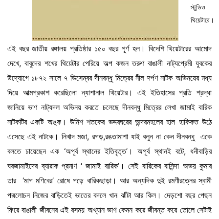
স্টুডিও
থিয়েটারে।
এই বছর জাতীয় রঙ্গালয় প্রতিষ্ঠার ১৫০ বছর পূর্ণ হল। বিদেশি থিয়েটারের আমোদ
দেখে, বাবুদের শখের থিয়েটার পেরিয়ে অল্প কজন তরুণ বাঙালী নাট্যপ্রেমী যুবকের
উদ্যোগে ১৮৭২ সালে ৭ ডিসেম্বর দীনবন্ধু মিত্রের নীল দর্পণ নাটক অভিনয়ের মধ্য
দিয়ে আত্মপ্রকাশ করেছিলো ন্যাশানাল থিয়েটার। এই ইতিহাসের প্রতি শ্রদ্ধা
জানিয়ে ভাণ নাট্যদল অভিনয় করতে চলেছে দীনবন্ধু মিত্রের লেখা জামাই বারিক
নাটকটির একটি অঙ্ক। উনিশ শতকের ভদ্দরঘরের অন্দরমহলের হাল হাকিকত উঠে
এসেছে এই নাটকে। নিখাদ মজা, রগড়,রঙতামাশা যাই বলুন না কেন দীনবন্ধু একে
বলতে চায়েছেন এক ‘অপূর্ব স্থানের ইতিবৃত্ত’। অপূর্ব স্থানই বটে, ধনীবাড়ির
ঘরজামাইদের ব্যারাক প্রমাণ ‘ জামাই বারিক’। সেই বারিকের বাসিন্দা অভয় কুমার
তার ‘মাগ মণিবের’ রোষে পড়ে বারিকছাড়া। আর অন্যদিক দুই রমণীরত্নের স্বামী
পদ্মলোচন নিজের বাড়িতেই ভাতের বদলে খান ঝাঁটা আর কিল। দেড়শো বছর পেছন
ফিরে বাঙালী জীবনের এই রসময় অখ্যান ভাণ কেমন করে জীবন্ত করে তোলে সেটাই