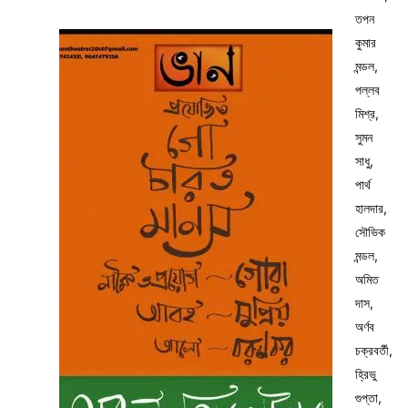
তপন
কুমার
মন্ডল,
পল্লব
মিশ্র,
সুমন
সাধু,
পার্থ
হালদার,
সৌভিক
মন্ডল,
অমিত
দাস,
অর্ণব
চক্রবর্তী,
হ্রিভু
গুপ্তা,