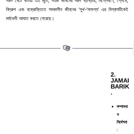
সরল খেটে খাওয়া এই জুটি, সহজ জীবনের সরল ব্যাখ্যায়, বিশ্লেষণে, শ্লেষে,
বিদ্রুপ এবং বক্রোক্তিতে সমকালীন জীবনের ‘সুখ’-‘সাফল্য’ এর বিশ্বাসটিকেই
মর্মভেদী আঘাত করতে পেরেছে।
2.
JAMAI
BARIK
.
সম্পাদনা
ও
নির্দেশনা
: