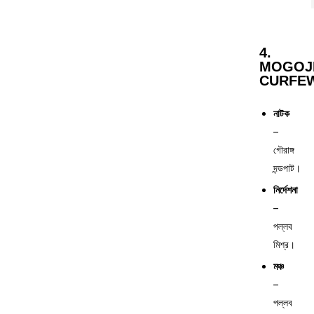
4.
MOGOJ
CURFEW
নাটক
–
গৌরাঙ্গ
দন্ডপাট।
নির্দেশনা
–
পল্লব
মিশ্র।
মঞ্চ
–
পল্লব