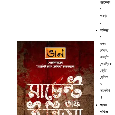
প্রক্ষেপণ
:
অরণ্য
.
অভিনয়
:
তপন
দৈবিক,
দেবহূতি
,অয়ন্তিকা
,পূর্ণতা
,সুমিতা
ও
সায়নদীপ
।
প্রথম
অভিনয়