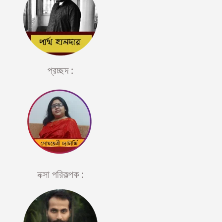
প্রচ্ছদ :
নক্সা পরিকল্পক :