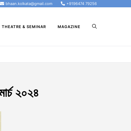
bhaan.kolkata@gmail.com
+9196474 79256
THEATRE & SEMINAR
MAGAZINE
ার্চ ২০২৪