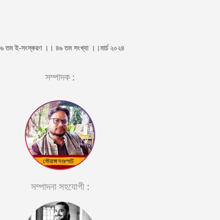
৬ তম ই-সংস্করণ ।। ৪৬ তম সংখ্যা ।।মার্চ ২০২৪
সম্পাদক :
সম্পাদনা সহযোগী :​