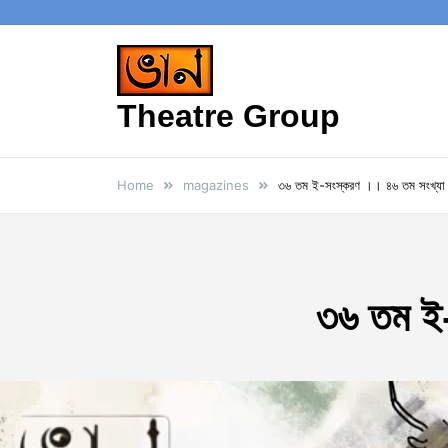
Theatre Group
Home
magazines
৩৬ তম ই-সংস্করণ ।। ৪৬ তম সংখ্যা 
৩৬ তম ই-