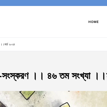
HOME
।।মার্চ ২০২৪
সংস্করণ ।। ৪৬ তম সংখ্যা ।।ম