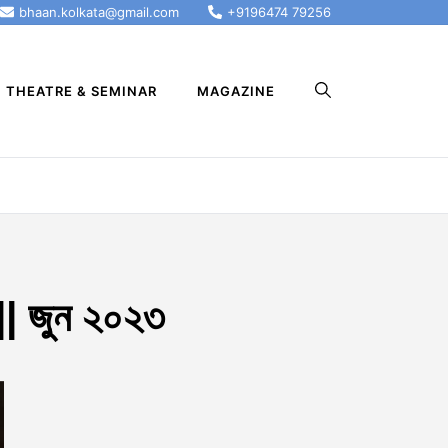
bhaan.kolkata@gmail.com
+9196474 79256
THEATRE & SEMINAR
MAGAZINE
|| জুন ২০২৩