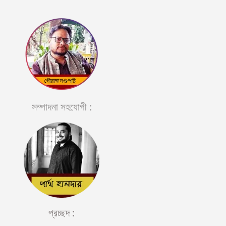
সম্পাদনা সহযোগী :​
প্রচ্ছদ :