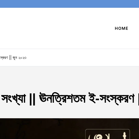
HOME
স্করণ || জুন ২০২৩
সংখ্যা || ঊনত্রিশতম ই-সংস্করণ 