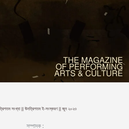
্রিশতম সংখ্যা || ঊনত্রিশতম ই-সংস্করণ || জুন ২০২৩
সম্পাদক :