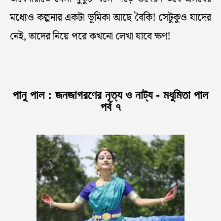
মধ্যেও কল্পনার একটা ভূমিকা আছে বৈকি! সেটুকুও যাদের
নেই, তাদের নিয়ে পরে কখনো লেখা যাবে ক্ষণ!
পানু পাল : জনজাগরণের নৃত্য ও নাট্য - মধুমিতা পাল
পর্ব ৭