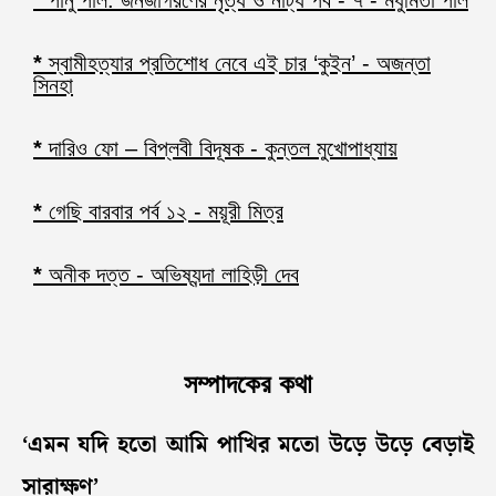
*
পানু পাল: জনজাগরণের নৃত্য ও নাট্য পর্ব - ৭ - মধুমিতা পাল
*
স্বামীহত্যার প্রতিশোধ নেবে এই চার ‘কুইন’ - অজন্তা
সিনহা
*
দারিও ফো – বিপ্লবী বিদূষক - কুন্তল মুখোপাধ্যায়
*
গেছি বারবার পর্ব ১২ - ময়ূরী মিত্র
*
অনীক দত্ত - অভিষ্যন্দা লাহিড়ী দেব
সম্পাদকের কথা
‘এমন যদি হতো আমি পাখির মতো উড়ে উড়ে বেড়াই
সারাক্ষণ’