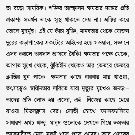
তা বড়ো সাময়িক। শক্তির আস্ফালন ক্ষমতার দম্ভের প্রতি
প্রকাশ্য সমর্থন তাকে সুস্থ থাকতে দেয় না। অস্থির করে
তোলে মুহুর্মুহু। এই যে কাঁচা যুক্তি, মানবতার থেকে যোজন
দূরের কড়াপাকের একটেরে আইনের হয়ে সওয়াল, সজ্ঞানে
এসব করলে অবসাদ আসবে বৈকি! ক্ষমতার পক্ষে থেকে,
আপাত সুখে থেকে, ঝুঁকিহীন থেকেও তার ভেতরে ভেতরে
ক্লান্তির ঘুন পাকে। ক্ষমতার কাছে বারবার মার খাওয়া,
তৎসত্ত্বেও স্বাধীনতার দাবিতে যারা মৃত্যুর মুখেও অনড়;–
তাদের প্রতি লোভ হয় এদের, এই নিজের কাছে হেরে
যাওয়া মিডলক্লাস দের। লোভী চোখে ফ্যালফ্যালিয়ে
সাধারণ অথচ ঋজু মানুষ গুলোকে দেখতে গিয়ে ক্ষমতার
তাবেদারীতে মেলা মুকুট খসে পড়ে ওদের। তবে এসবের