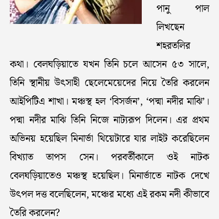
পানু পাল
লিখছেন
শহরতলির
কথা। বেলঘড়িয়াতে যখন তিনি চলে আসেন ৫৩ সালে,
তিনি স্থানীয় উৎসাহী ছেলেমেয়েদের নিয়ে তৈরি করলেন
আইপিটিএ শাখা। মঞ্চস্থ হল ‘বিসর্জন’, ‘পদ্মা নদীর মাঝি’।
পদ্মা নদীর মাঝি তিনি নিজে নাট্যরূপ দিলেন। এর প্রথম
অভিনয় হয়েছিল মিনার্ভা থিয়েটারে যার লাইট করেছিলেন
বিখ্যাত তাপস সেন। পরবর্তীকালে ওই নাটক
বেলঘড়িয়াতেও মঞ্চস্থ হয়েছিল। মিনার্ভাতে নাটক দেখে
উৎপল দত্ত বলেছিলেন, মঞ্চের মধ্যে এই রকম নদী কীভাবে
তৈরি করলেন?