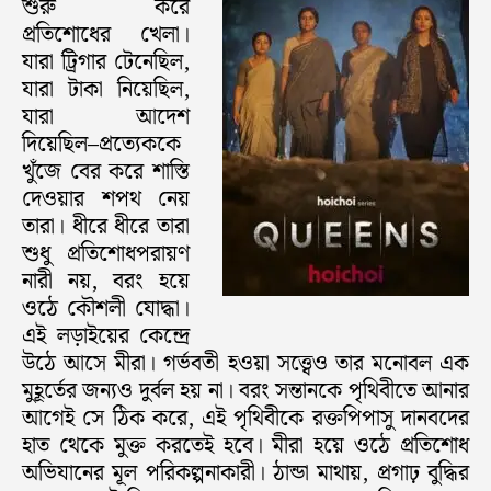
শুরু করে
প্রতিশোধের খেলা।
যারা ট্রিগার টেনেছিল,
যারা টাকা নিয়েছিল,
যারা আদেশ
দিয়েছিল–প্রত্যেককে
খুঁজে বের করে শাস্তি
দেওয়ার শপথ নেয়
তারা। ধীরে ধীরে তারা
শুধু প্রতিশোধপরায়ণ
নারী নয়, বরং হয়ে
ওঠে কৌশলী যোদ্ধা।
এই লড়াইয়ের কেন্দ্রে
উঠে আসে মীরা। গর্ভবতী হওয়া সত্ত্বেও তার মনোবল এক
মুহূর্তের জন্যও দুর্বল হয় না। বরং সন্তানকে পৃথিবীতে আনার
আগেই সে ঠিক করে, এই পৃথিবীকে রক্তপিপাসু দানবদের
হাত থেকে মুক্ত করতেই হবে। মীরা হয়ে ওঠে প্রতিশোধ
অভিযানের মূল পরিকল্পনাকারী। ঠান্ডা মাথায়, প্রগাঢ় বুদ্ধির