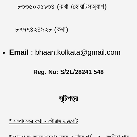
৮৩৩৫০৩১৯৩৪ (কথা /হোয়াটসঅ্যাপ)
৮৭৭৭৪২৪৯২৮ (কথা)
Email
: bhaan.kolkata@gmail.com
Reg. No: S/2L/28241 548
সূচিপত্র
*
সম্পাদকের কথা - গৌরাঙ্গ দণ্ডপাট