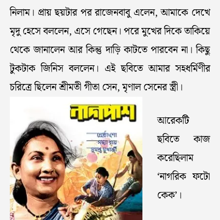
নিলাম। প্রায় ছয়টার পর রাজেনবাবু এলেন, আমাকে দেখে
মৃদু হেসে বললেন, এসে গেছেন। পরে মুখের দিকে তাকিয়ে
থেকে জানালেন আর কিন্তু দাড়ি কাটতে পারবেন না। কিছু
টুকটাক জিনিস বললেন। এই ছবিতে আমার সহধর্মিণীর
চরিত্রে ছিলেন শ্রীমতী গীতা সেন, মৃণাল সেনের স্ত্রী।
আরেকটি
ছবিতে কাজ
করেছিলাম
‘নাগরিক ফটো
কেক’।