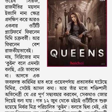
ওয়েব সিরিজ,
রাজনীতির ময়দান
ইত্যাদি নানা ক্ষেত্র
প্রদক্ষিণ করে আরও
একবার ওটিটি
প্ল্যাটফর্মে ফিরলেন
মিমি চক্রবর্তী। আর
ফিরলেন বেশ
রাজকীয়ভাবেই।
নাহ, সিরিজের নাম
‘কুইন‘ বলে এমনটা
বলছি, এটা ভাববেন
না। আদতে এক
জবরদস্ত কাহিনির হাত ধরে ওয়েবপর্দায় প্রত্যাবর্তন ঘটেছে
মিমির, সেটাই আসল কথা। আর তাঁর মতো শক্তিশালী
অভিনেত্রী যে এর পূর্ণ সদ্ব্যবহার করবেন, সেকথাও জোর
দিয়েই বলা যায়। গত ১২ জুন থেকে হইচই ওটিটিতে শুরু
হয়েছে নির্ঝর মিত্র পরিচালিত ‘কুইন‘। বলতে দ্বিধা নেই, এই