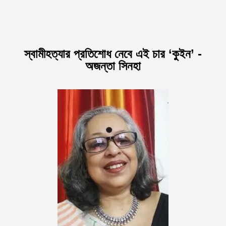
স্বামীহত্যার প্রতিশোধ নেবে এই চার ‘কুইন’ -
অজন্তা সিনহা