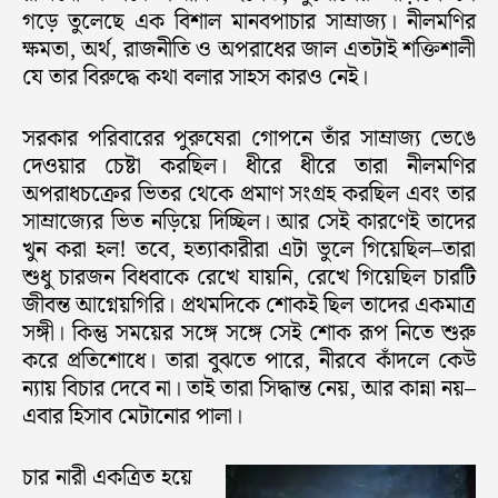
গড়ে তুলেছে এক বিশাল মানবপাচার সাম্রাজ্য। নীলমণির
ক্ষমতা, অর্থ, রাজনীতি ও অপরাধের জাল এতটাই শক্তিশালী
যে তার বিরুদ্ধে কথা বলার সাহস কারও নেই।
সরকার পরিবারের পুরুষেরা গোপনে তাঁর সাম্রাজ্য ভেঙে
দেওয়ার চেষ্টা করছিল। ধীরে ধীরে তারা নীলমণির
অপরাধচক্রের ভিতর থেকে প্রমাণ সংগ্রহ করছিল এবং তার
সাম্রাজ্যের ভিত নড়িয়ে দিচ্ছিল। আর সেই কারণেই তাদের
খুন করা হল! তবে, হত্যাকারীরা এটা ভুলে গিয়েছিল–তারা
শুধু চারজন বিধবাকে রেখে যায়নি, রেখে গিয়েছিল চারটি
জীবন্ত আগ্নেয়গিরি। প্রথমদিকে শোকই ছিল তাদের একমাত্র
সঙ্গী। কিন্তু সময়ের সঙ্গে সঙ্গে সেই শোক রূপ নিতে শুরু
করে প্রতিশোধে। তারা বুঝতে পারে, নীরবে কাঁদলে কেউ
ন্যায় বিচার দেবে না। তাই তারা সিদ্ধান্ত নেয়, আর কান্না নয়–
এবার হিসাব মেটানোর পালা।
চার নারী একত্রিত হয়ে