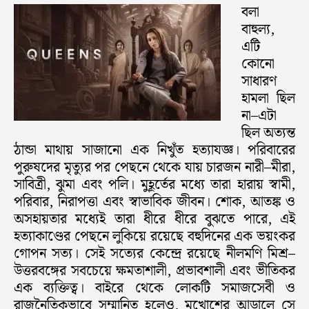
বলা
বাহুল্য,
এটি
কোনো
সাধারণ
হামলা ছিল
না–এটা
ছিল অত্যন্ত
ঠান্ডা মাথায় সাজানো এক নিখুঁত হত্যাযজ্ঞ। পরিবারের
পুরুষদের মৃত্যুর পর পেছনে থেকে যায় চারজন নারী–মীরা,
সাবিত্রী, ঝুমা এবং পলি। মুহূর্তের মধ্যে তারা হারায় স্বামী,
পরিবার, নিরাপত্তা এবং স্বাভাবিক জীবন। শোক, আতঙ্ক ও
অসহায়তার মধ্যেই তারা ধীরে ধীরে বুঝতে পারে, এই
হত্যাকাণ্ডের পেছনে লুকিয়ে রয়েছে বহুদিনের এক ভয়ংকর
গোপন সত্য। সেই সত্যের কেন্দ্রে রয়েছে নীলমণি মিশ্র–
উত্তরবঙ্গের সবচেয়ে ক্ষমতাশালী, প্রভাবশালী এবং ভীতিকর
এক ব্যক্তিত্ব। বাইরে থেকে লোকটি সমাজসেবী ও
রাজনৈতিকভাবে সম্মানিত হলেও, মুখোশের আড়ালে সে