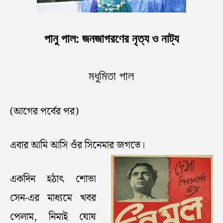
পানু পাল: জনজাগরণের নৃত্য ও নাট্য
মধুমিতা পাল
(আগের পর্বের পর)
এবার আমি আসি ওঁর সিনেমার জগতে।
একদিন হঠাৎ শোভা
সেন-এর মাধ্যমে খবর
পেলাম, নিমাই ঘোষ