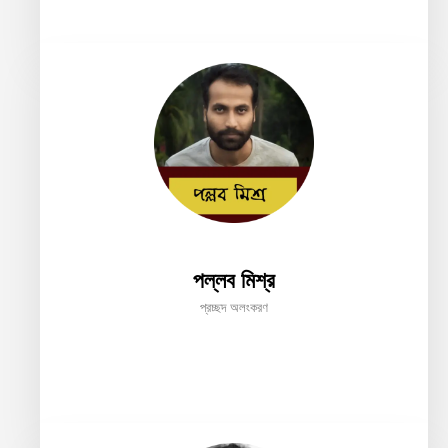
পল্লব মিশ্র
প্রচ্ছদ অলংকরণ