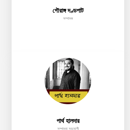
গৌরাঙ্গ দণ্ডপাট
সম্পাদক
পার্থ হালদার
সম্পাদনা সহযোগী